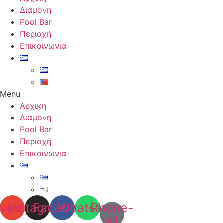
Διαμονη
Pool Bar
Περιοχή
Επικοινωνια
Menu
Αρχικη
Διαμονη
Pool Bar
Περιοχή
Επικοινωνια
velope
Instagram
Facebook
Whatsapp
Phone-
alt