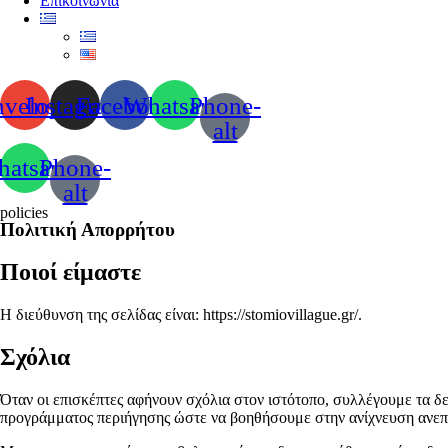
Επικοινωνια
nvelope
Instagram
Facebook
Whatsapp
Phone-
alt
atsapp
Phone-
alt
policies
Πολιτική Απορρήτου
Ποιοί είμαστε
Η διεύθυνση της σελίδας είναι: https://stomiovillague.gr/.
Σχόλια
Όταν οι επισκέπτες αφήνουν σχόλια στον ιστότοπο, συλλέγουμε τα δ
προγράμματος περιήγησης ώστε να βοηθήσουμε στην ανίχνευση ανε