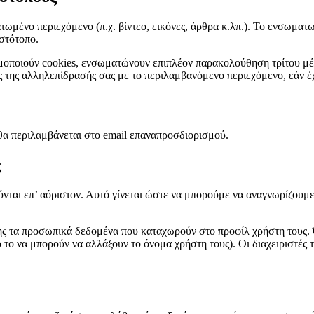
τωμένο περιεχόμενο (π.χ. βίντεο, εικόνες, άρθρα κ.λπ.). Το ενσωμα
ιστότοπο.
σιμοποιούν cookies, ενσωματώνουν επιπλέον παρακολούθηση τρίτου μ
της αλληλεπίδρασής σας με το περιλαμβανόμενο περιεχόμενο, εάν έχ
θα περιλαμβάνεται στο email επαναπροσδιορισμού.
ς
ύνται επ’ αόριστον. Αυτό γίνεται ώστε να μπορούμε να αναγνωρίζουμε
ης τα προσωπικά δεδομένα που καταχωρούν στο προφίλ χρήστη τους. Ό
το να μπορούν να αλλάξουν το όνομα χρήστη τους). Οι διαχειριστές τ