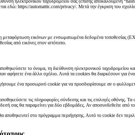
νση ηλεκτρονικού ταχυδρομείου σας (επίσης αποκαλούμενη “hash”) ε
ται εδώ: https://automattic.com/privacy/. Μετά την έγκριση του σχολί
 τη μεταφόρτωση εικόνων με ενσωματωμένα δεδομένα τοποθεσίας (EX
σίας από εικόνες στον ιστότοπο.
αποθηκεύσετε το όνομα, τη διεύθυνση ηλεκτρονικού ταχυδρομείου και τ
ταν αφήσετε ένα άλλο σχόλιο. Αυτά τα cookies θα διαρκέσουν για ένα
γήσουμε ένα προσωρινό cookie για να προσδιορίσουμε αν ο φυλλομετρ
αποθηκεύσετε τις πληροφορίες σύνδεσης και τις επιλογές οθόνης. Τα 
νδεσή σας θα παραμείνει για δύο εβδομάδες. Αν αποσυνδεθείτε από τ
 θα αποθηκευτεί στο πρόγραμμα περιήγησης. Αυτό το cookie δεν περι
τότοπους