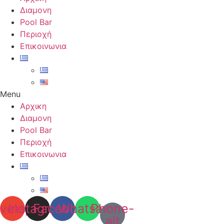
Διαμονη
Pool Bar
Περιοχή
Επικοινωνια
Menu
Αρχικη
Διαμονη
Pool Bar
Περιοχή
Επικοινωνια
velope
Instagram
Facebook
Whatsapp
Phone-
alt